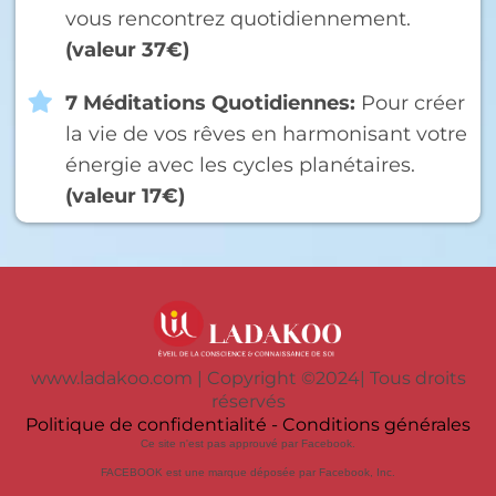
vous rencontrez quotidiennement.
(valeur 37€)
7 Méditations Quotidiennes:
Pour créer
la vie de vos rêves en harmonisant votre
énergie avec les cycles planétaires.
(valeur 17€)
www.ladakoo.com | Copyright ©2024| Tous droits
réservés
Politique de confidentialité
-
Conditions générales
Ce site n'est pas approuvé par Facebook.
FACEBOOK est une marque déposée par Facebook, Inc.