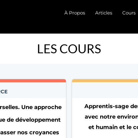
À Propos
Articles
Cours
LES COURS
RCE
Apprentis-sage de
erselles. Une approche
avec notre enviro
ique de développement
et humain et le c
asser nos croyances