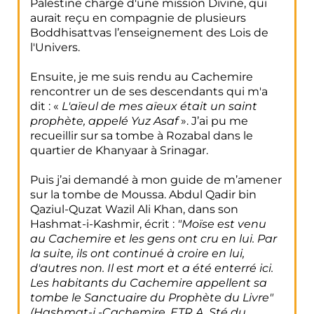
Palestine chargé d'une mission Divine, qui
aurait reçu en compagnie de plusieurs
Boddhisattvas l’enseignement des Lois de
l'Univers.
Ensuite, je me suis rendu au Cachemire
rencontrer un de ses descendants qui m'a
dit : «
L'aïeul de mes aïeux était un saint
prophète, appelé Yuz Asaf
». J’ai pu me
recueillir sur sa tombe à Rozabal dans le
quartier de Khanyaar à Srinagar.
Puis j’ai demandé à mon guide de m’amener
sur la tombe de Moussa. Abdul Qadir bin
Qaziul-Quzat Wazil Ali Khan, dans son
Hashmat-i-Kashmir, écrit :
"Moïse est venu
au Cachemire et les gens ont cru en lui. Par
la suite, ils ont continué à croire en lui,
d'autres non. Il est mort et a été enterré ici.
Les habitants du Cachemire appellent sa
tombe le Sanctuaire du Prophète du Livre"
(Hashmat-i -Cachemire, ETR.A. Sté du