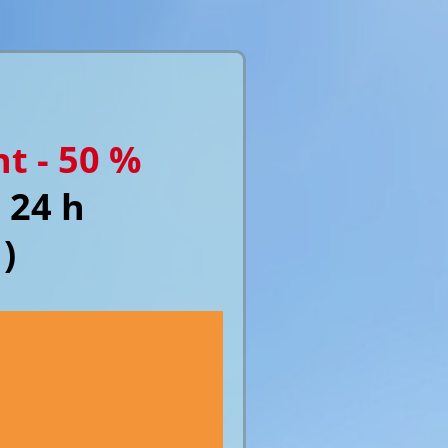
t - 50 %
 24 h
)