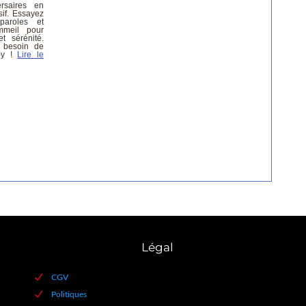
Légal
CGV
Politiques